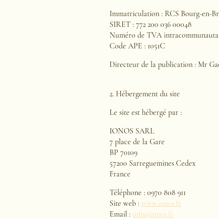
Immatriculation : RCS Bourg-en-Br
SIRET : 772 200 036 00048
Numéro de TVA intracommunautaire
Code APE : 1051C
Directeur de la publication : Mr G
2. Hébergement du site
Le site est hébergé par :
IONOS SARL
7 place de la Gare
BP 70109
57200 Sarreguemines Cedex
France
Téléphone : 0970 808 911
Site web :
www.ionos.fr
Email :
info@ionos.fr