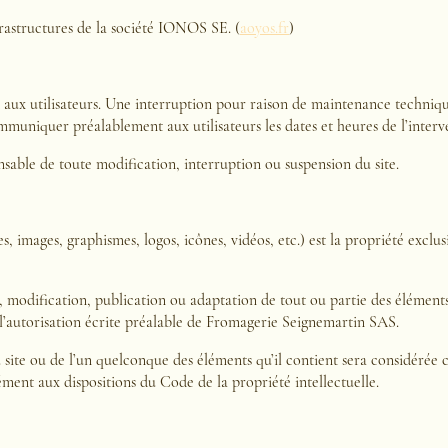
frastructures de la société IONOS SE. (
aoyos.fr
)
t aux utilisateurs. Une interruption pour raison de maintenance techniqu
communiquer préalablement aux utilisateurs les dates et heures de l’interv
nsable de toute modification, interruption ou suspension du site.
s, images, graphismes, logos, icônes, vidéos, etc.) est la propriété exc
 modification, publication ou adaptation de tout ou partie des éléments
ns l’autorisation écrite préalable de Fromagerie Seignemartin SAS.
 site ou de l’un quelconque des éléments qu’il contient sera considérée
ent aux dispositions du Code de la propriété intellectuelle.