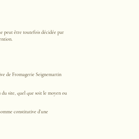
e peut être toutefois décidée par
ention.
lusive de Fromagerie Seignemartin
 du site, quel que soit le moyen ou
 comme constitutive d’une