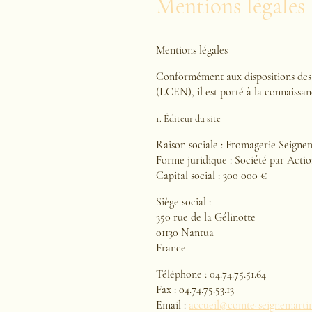
Mentions légales
Mentions légales
Conformément aux dispositions des a
(LCEN), il est porté à la connaissanc
1. Éditeur du site
Raison sociale : Fromagerie Seign
Forme juridique : Société par Actio
Capital social : 300 000 €
Siège social :
350 rue de la Gélinotte
01130 Nantua
France
Téléphone : 04.74.75.51.64
Fax : 04.74.75.53.13
Email :
accueil@comte-seignemartin